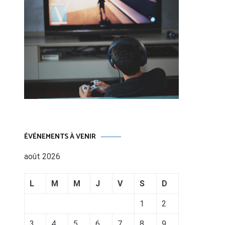
ÉVÉNEMENTS À VENIR
août 2026
L
M
M
J
V
S
D
1
2
3
4
5
6
7
8
9