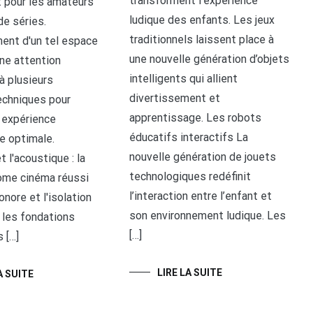
transforment l’expérience
 pour les amateurs
ludique des enfants. Les jeux
de séries.
traditionnels laissent place à
nt d'un tel espace
une nouvelle génération d’objets
ne attention
intelligents qui allient
 à plusieurs
divertissement et
chniques pour
apprentissage. Les robots
e expérience
éducatifs interactifs La
e optimale.
nouvelle génération de jouets
t l'acoustique : la
technologiques redéfinit
ome cinéma réussi
l’interaction entre l’enfant et
onore et l'isolation
son environnement ludique. Les
 les fondations
[…]
 […]
LIRE LA SUITE
A SUITE