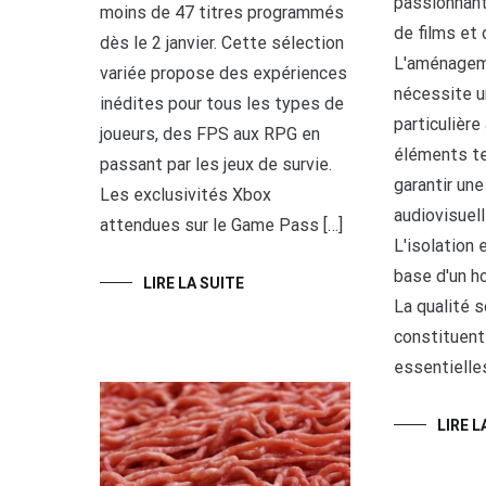
passionnant
moins de 47 titres programmés
de films et 
dès le 2 janvier. Cette sélection
L'aménageme
variée propose des expériences
nécessite u
inédites pour tous les types de
particulière
joueurs, des FPS aux RPG en
éléments te
passant par les jeux de survie.
garantir un
Les exclusivités Xbox
audiovisuell
attendues sur le Game Pass […]
L'isolation e
base d'un h
LIRE LA SUITE
La qualité s
constituent
essentielles
LIRE L