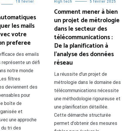
18 février
High tech
5 février 2025
Comment mener à bien
 automatiques
un projet de métrologie
uer les mails
dans le secteur des
avec votre
télécommunications :
ion preferee
De la planification à
l’analyse des données
efficace des emails
réseau
s représente un défi
ans notre monde
La réussite d'un projet de
es filtres
métrologie dans le domaine des
es deviennent des
télécommunications nécessite
spensables pour
une méthodologie rigoureuse et
ne boîte de
une planification détaillée.
rganisée et
Cette démarche structurée
Avec une approche
permet d'obtenir des mesures
du tri des