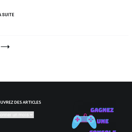
A SUITE
Re
UVREZ DES ARTICLES
découvrez
des
articles