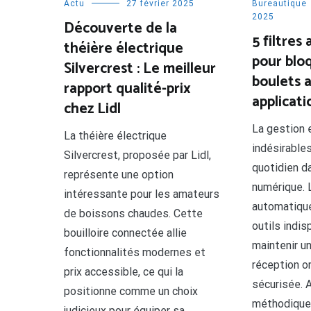
Actu
27 février 2025
Bureautique
2025
Découverte de la
5 filtres
théière électrique
pour bloq
Silvercrest : Le meilleur
boulets 
rapport qualité-prix
applicat
chez Lidl
La gestion 
La théière électrique
indésirable
Silvercrest, proposée par Lidl,
quotidien d
représente une option
numérique. L
intéressante pour les amateurs
automatiqu
de boissons chaudes. Cette
outils indi
bouilloire connectée allie
maintenir u
fonctionnalités modernes et
réception o
prix accessible, ce qui la
sécurisée. 
positionne comme un choix
méthodique 
judicieux pour équiper sa