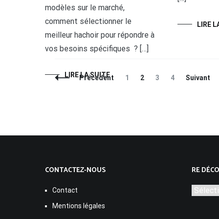
modèles sur le marché,
comment sélectionner le
LIRE L
meilleur hachoir pour répondre à
vos besoins spécifiques ? […]
LIRE LA SUITE
Navigation
Page
Page
Page
Page
Précédent
1
2
3
4
Suivant
des
articles
CONTACTEZ-NOUS
RE DÉCO
Contact
Mentions légales