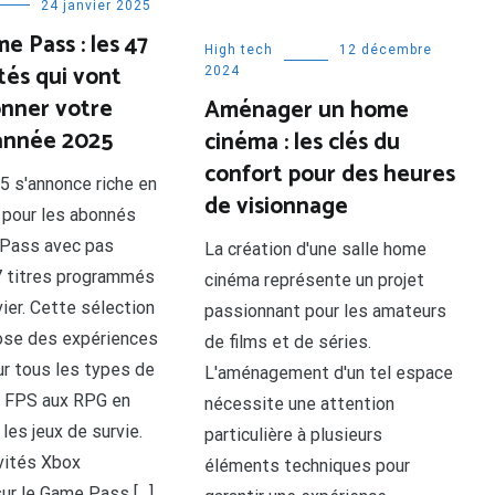
24 janvier 2025
e Pass : les 47
High tech
12 décembre
és qui vont
2024
onner votre
Aménager un home
année 2025
cinéma : les clés du
confort pour des heures
5 s'annonce riche en
de visionnage
pour les abonnés
Pass avec pas
La création d'une salle home
 titres programmés
cinéma représente un projet
vier. Cette sélection
passionnant pour les amateurs
ose des expériences
de films et de séries.
ur tous les types de
L'aménagement d'un tel espace
s FPS aux RPG en
nécessite une attention
les jeux de survie.
particulière à plusieurs
vités Xbox
éléments techniques pour
ur le Game Pass […]