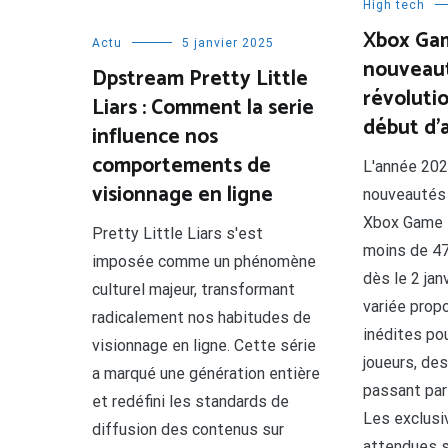
High tech
Xbox Gam
Actu
5 janvier 2025
nouveaut
Dpstream Pretty Little
révoluti
Liars : Comment la serie
début d’
influence nos
comportements de
L'année 202
visionnage en ligne
nouveautés 
Xbox Game 
Pretty Little Liars s'est
moins de 47
imposée comme un phénomène
dès le 2 jan
culturel majeur, transformant
variée prop
radicalement nos habitudes de
inédites po
visionnage en ligne. Cette série
joueurs, de
a marqué une génération entière
passant par 
et redéfini les standards de
Les exclusi
diffusion des contenus sur
attendues s