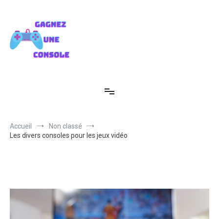
Aller
au
contenu
Gagnez une console
Devenez un gamer expérimenté
Accueil
Non classé
Les divers consoles pour les jeux vidéo